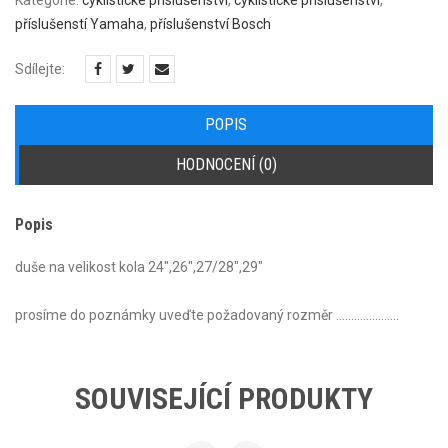
Kategorie:
cyklistické příslušenství
,
cyklistické příslušenství
,
množství
příslušenstí Yamaha
,
příslušenství Bosch
Sdílejte:
POPIS
HODNOCENÍ (0)
Popis
duše na velikost kola 24″,26″,27/28″,29″
prosíme do poznámky uveďte požadovaný rozměr …………………
SOUVISEJÍCÍ PRODUKTY