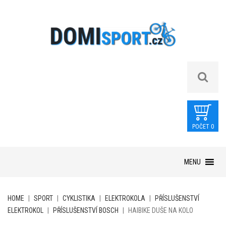
POČET 0
Skip
MENU
to
content
HOME
|
SPORT
|
CYKLISTIKA
|
ELEKTROKOLA
|
PŘÍSLUŠENSTVÍ
ELEKTROKOL
|
PŘÍSLUŠENSTVÍ BOSCH
|
HAIBIKE DUŠE NA KOLO