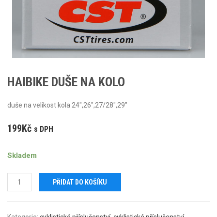
HAIBIKE DUŠE NA KOLO
duše na velikost kola 24″,26″,27/28″,29″
199
Kč
s DPH
Skladem
Haibike
PŘIDAT DO KOŠÍKU
duše
na
kolo