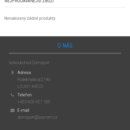
NEJPRODÁVANĚJŠÍ ZBOŽÍ
Nenalezeny žádné produkty
O NÁS
Velkoobchod Dornsport
Adresa:
Poděbradova 2146
LOUNY 440 01
Telefon:
+420 603 427 183
E-mail:
dornsport@seznam.cz