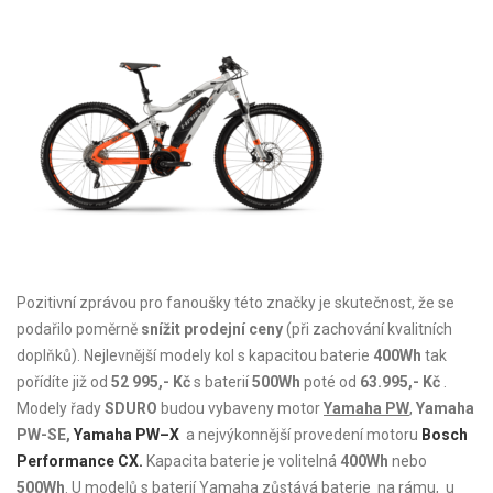
Pozitivní zprávou pro fanoušky této značky je skutečnost, že se
podařilo poměrně
snížit prodejní ceny
(při zachování kvalitních
doplňků). Nejlevnější modely kol s kapacitou baterie
400Wh
tak
pořídíte již od
52 995,- Kč
s baterií
500Wh
poté od
63.995,- Kč
.
Modely řady
SDURO
budou vybaveny motor
Yamaha PW
,
Yamaha
PW-SE,
Yamaha PW
–
X
a nejvýkonnější provedení motoru
Bosch
Performance CX.
Kapacita baterie je volitelná
400Wh
nebo
500Wh
. U modelů s baterií Yamaha zůstává baterie na rámu, u