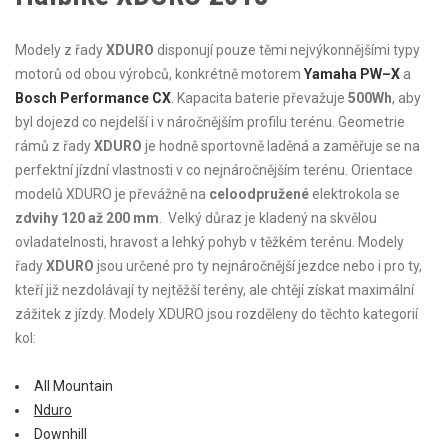
Modely z řady
XDURO
disponují pouze těmi nejvýkonnějšími typy
motorů od obou výrobců, konkrétně motorem
Yamaha PW
–
X
a
Bosch Performance CX
.
Kapacita baterie převažuje
500Wh
, aby
byl dojezd co nejdelší i v náročnějším profilu terénu. Geometrie
rámů z řady
XDURO
je hodně sportovně laděná a zaměřuje se na
perfektní jízdní vlastnosti v co nejnáročnějším terénu. Orientace
modelů XDURO je převážně na
celoodpružené
elektrokola se
zdvihy 120 až 200 mm
. Velký důraz je kladený na skvělou
ovladatelnosti, hravost a lehký pohyb v těžkém terénu. Modely
řady
XDURO
jsou určené pro ty nejnáročnější jezdce nebo i pro ty,
kteří již nezdolávají ty nejtěžší terény, ale chtějí získat maximální
zážitek z jízdy. Modely XDURO jsou rozděleny do těchto kategorií
kol:
All Mountain
Nduro
Downhill