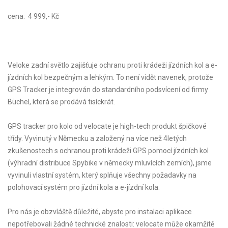
cena: 4 999,- Kč
Veloke zadní světlo zajišťuje ochranu proti krádeži jízdních kol a e-
jízdních kol bezpečným a lehkým. To není vidět navenek, protože
GPS Tracker je integrován do standardního podsvícení od firmy
Büchel, která se prodává tisíckrát.
GPS tracker pro kolo od velocate je high-tech produkt špičkové
třídy. Vyvinutý v Německu a založený na více než 4letých
zkušenostech s ochranou proti krádeži GPS pomocí jízdních kol
(výhradní distribuce Spybike v německy mluvících zemích), jsme
vyvinuli vlastní systém, který splňuje všechny požadavky na
polohovací systém pro jízdní kola a e-jízdní kola.
Pro nás je obzvláště důležité, abyste pro instalaci aplikace
nepotřebovali žádné technické znalosti: velocate může okamžitě