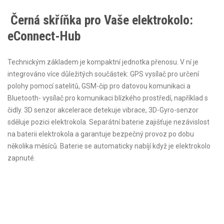
Černá skříňka pro Vaše elektrokolo:
eConnect-Hub
Technickým základem je kompaktní jednotka přenosu. V ní je
integrováno více důležitých součástek: GPS vysílač pro určení
polohy pomocí satelitů, GSM-čip pro datovou komunikaci a
Bluetooth- vysílač pro komunikaci blízkého prostředí, například s
čidly. 3D senzor akcelerace detekuje vibrace, 3D-Gyro-senzor
sděluje pozici elektrokola. Separátní baterie zajišťuje nezávislost
na baterii elektrokola a garantuje bezpečný provoz po dobu
několika měsíců. Baterie se automaticky nabíjí když je elektrokolo
zapnuté.