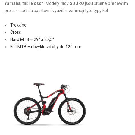
Yamaha
, tak i
Bosch
. Modely řady
SDURO
jsou určené především
pro rekreační a sportovní využití a zahrnují tyto typy kol:
Trekking
Cross
Hard
MTB
–
29″ a 27,5″
Full MTB
–
obvykle zdvihy do 120 mm