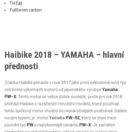
Ful
Fat
FullSeven carbon
Haibike 2018 – YAMAHA – hlavní
přednosti
Značka Haibike přinasla v roce 2017 jako první exkluzivně nový typ
extrémně výkonných motorů od japonského výrobce
Yamaha
PW
–
X
.
Tento motor se velice dobře osvědčil, proto pro rok 2018
přichází Haibike s rozšířením množství modelů, které používají
tento špičkový motor vhodný do nejnáročnějších podmínek. Dalším
novým typem, je motor
Yamaha
PW
–
SE
,
který se staví mezi
původní typ
PW
a nejvýkonnější variantu
PW
–
X
.
Je zaměřen
především na aktivnější jezdce, jelikož umožňuje vyšší kadeci