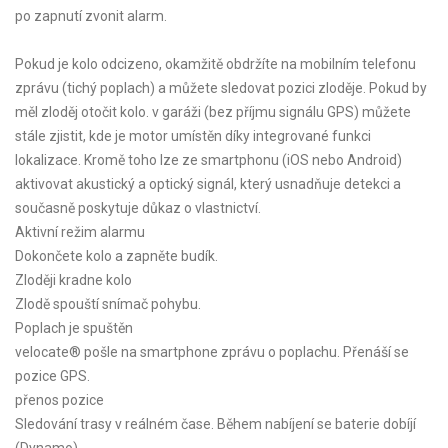
po zapnutí zvonit alarm.
Pokud je kolo odcizeno, okamžitě obdržíte na mobilním telefonu
zprávu (tichý poplach) a můžete sledovat pozici zloděje. Pokud by
měl zloděj otočit kolo. v garáži (bez příjmu signálu GPS) můžete
stále zjistit, kde je motor umístěn díky integrované funkci
lokalizace. Kromě toho lze ze smartphonu (iOS nebo Android)
aktivovat akustický a optický signál, který usnadňuje detekci a
současně poskytuje důkaz o vlastnictví.
Aktivní režim alarmu
Dokončete kolo a zapněte budík.
Zloději kradne kolo
Zlodě spouští snímač pohybu.
Poplach je spuštěn
velocate® pošle na smartphone zprávu o poplachu. Přenáší se
pozice GPS.
přenos pozice
Sledování trasy v reálném čase. Během nabíjení se baterie dobíjí