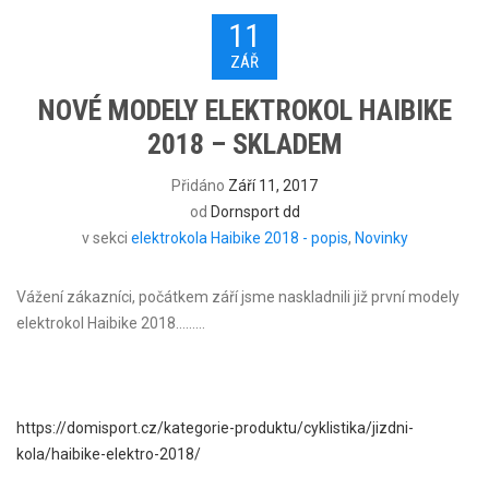
11
ZÁŘ
NOVÉ MODELY ELEKTROKOL HAIBIKE
2018 – SKLADEM
Přidáno
Září 11, 2017
od
Dornsport dd
v sekci
elektrokola Haibike 2018 - popis
,
Novinky
Vážení zákazníci, počátkem září jsme naskladnili již první modely
elektrokol Haibike 2018………
https://domisport.cz/kategorie-produktu/cyklistika/jizdni-
kola/haibike-elektro-2018/