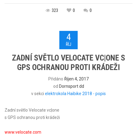
323
0
0
4
ŘÍJ
ZADNÍ SVĚTLO VELOCATE VC|ONE S
GPS OCHRANOU PROTI KRÁDEŽI
Přidáno
Říjen 4, 2017
od
Dornsport dd
v sekci
elektrokola Haibike 2018 - popis
Zadní světlo Velocate vc|one
s GPS ochranou proti krádeži
www.velocate.com