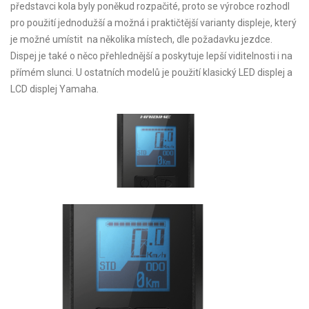
představci kola byly poněkud rozpačité, proto se výrobce rozhodl
pro použití jednodužší a možná i praktičtější varianty displeje, který
je možné umístit na několika místech, dle požadavku jezdce.
Dispej je také o něco přehlednější a poskytuje lepší viditelnosti i na
přímém slunci. U ostatních modelů je použití klasický LED displej a
LCD displej Yamaha.