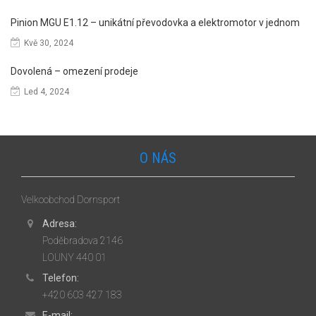
Pinion MGU E1.12 – unikátní převodovka a elektromotor v jednom
Kvě 30, 2024
Dovolená – omezení prodeje
Led 4, 2024
O NÁS
Velkoobchod Dornsport
Adresa:
Poděbradova 2146
LOUNY 440 01
Telefon:
+420 603 427 183
E-mail: