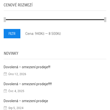
CENOVÉ ROZMEZÍ
Minimální
Maximální
FILTR
Cena:
940Kč
—
8 500Kč
cena
cena
NOVINKY
Dovolená – omezení prodeje!!!
Úno 12, 2026
Dovolená – omezení prodeje!!!!!
Čvc 4, 2025
Dovolená – omezení prodeje
Srp 5, 2024