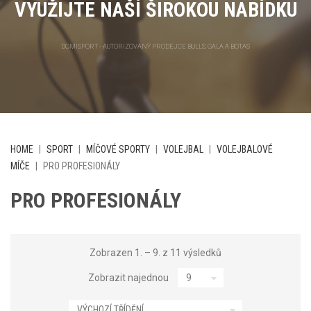
VYUŽIJTE NAŠÍ ŠIROKOU NABÍDKU
DOMISPORT - AUTORIZOVANÝ PRODEJCE BULLS, GALA A BOTAS
HOME
|
SPORT
|
MÍČOVÉ SPORTY
|
VOLEJBAL
|
VOLEJBALOVÉ
MÍČE
|
PRO PROFESIONÁLY
PRO PROFESIONÁLY
Zobrazen 1. – 9. z 11 výsledků
Zobrazit najednou