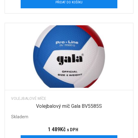
PŘIDAT DO KOŠÍKU
VOLEJBALOVÉ MÍČE
Volejbalový míč Gala BV5585S
Skladem
1 489
Kč
s DPH