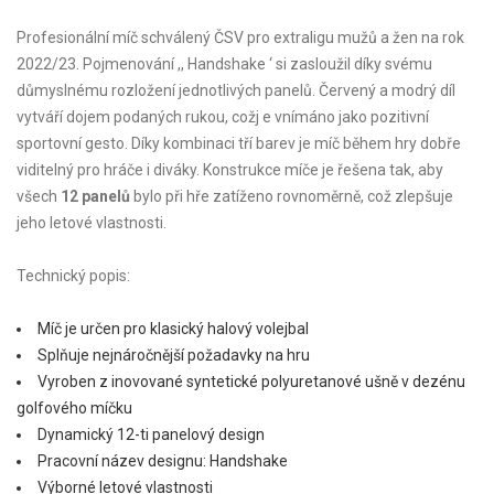
Profesionální míč schválený ČSV pro extraligu mužů a žen na rok
2022/23. Pojmenování ,, Handshake ‘ si zasloužil díky svému
důmyslnému rozložení jednotlivých panelů. Červený a modrý díl
vytváří dojem podaných rukou, cožj e vnímáno jako pozitivní
sportovní gesto. Díky kombinaci tří barev je míč během hry dobře
viditelný pro hráče i diváky. Konstrukce míče je řešena tak, aby
všech
12 panelů
bylo při hře zatíženo rovnoměrně, což zlepšuje
jeho letové vlastnosti.
Technický popis:
Míč je určen pro klasický halový volejbal
Splňuje nejnáročnější požadavky na hru
Vyroben z inovované syntetické polyuretanové ušně v dezénu
golfového míčku
Dynamický 12-ti panelový design
Pracovní název designu: Handshake
Výborné letové vlastnosti