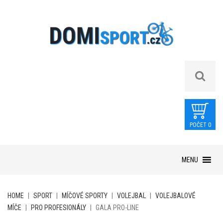
POČET 0
Skip
MENU
to
content
HOME
|
SPORT
|
MÍČOVÉ SPORTY
|
VOLEJBAL
|
VOLEJBALOVÉ
MÍČE
|
PRO PROFESIONÁLY
|
GALA PRO-LINE