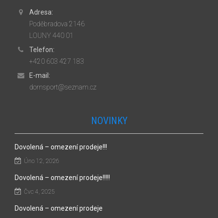
Adresa:
Poděbradova 2146
LOUNY 440 01
Telefon:
+420 603 427 183
E-mail:
dornsport@seznam.cz
NOVINKY
Dovolená – omezení prodeje!!!
Úno 12, 2026
Dovolená – omezení prodeje!!!!!
Čvc 4, 2025
Dovolená – omezení prodeje