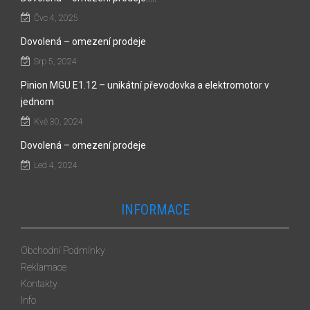
Čvc 4, 2025
Dovolená – omezení prodeje
Srp 5, 2024
Pinion MGU E1.12 – unikátní převodovka a elektromotor v
jednom
Kvě 30, 2024
Dovolená – omezení prodeje
Led 4, 2024
INFORMACE
Obchodní Podmínky
Reklamace
Kontakty
Info