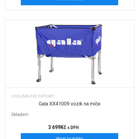
VOLEJBALOVÉ DOPLŇKY
Gala XX41009 vozík na míče
Skladem
3 699
Kč
s DPH
PŘIDAT DO KOŠÍKU