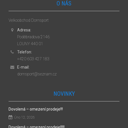
O NÁS
Velkoobchod Dornsport
Adresa:
Poděbradova 2146
LOUNY 440 01
Telefon:
+420 603 427 183
E-mail:
dornsport@seznam.cz
NOVINKY
Dovolená – omezení prodeje!!!
Úno 12, 2026
Dovolená – omezení prodeje!!!!!