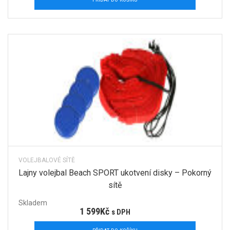
VOLEJBALOVÉ SÍTĚ
Lajny volejbal Beach SPORT ukotvení disky – Pokorný
sítě
Skladem
1 599
Kč
s DPH