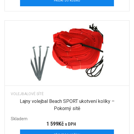
PŘIDAT DO KOŠÍKU
VOLEJBALOVÉ SÍTĚ
Lajny volejbal Beach SPORT ukotvení kolíky –
Pokorný sítě
Skladem
1 599
Kč
s DPH