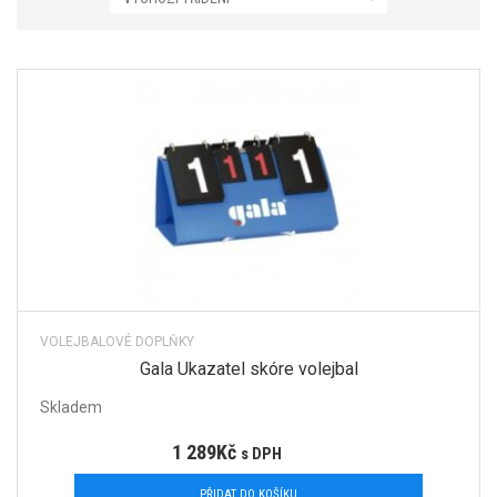
VOLEJBALOVÉ DOPLŇKY
Gala Ukazatel skóre volejbal
Skladem
1 289
Kč
s DPH
PŘIDAT DO KOŠÍKU