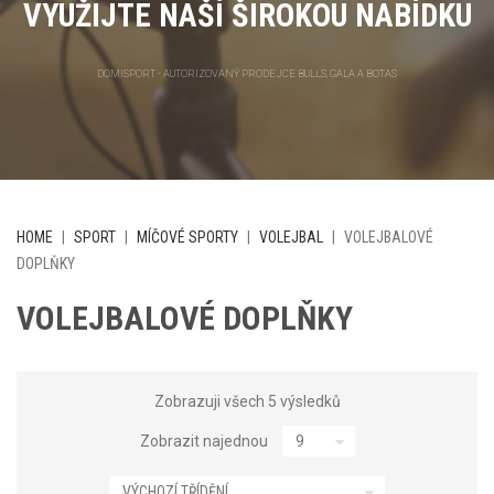
VYUŽIJTE NAŠÍ ŠIROKOU NABÍDKU
DOMISPORT - AUTORIZOVANÝ PRODEJCE BULLS, GALA A BOTAS
HOME
|
SPORT
|
MÍČOVÉ SPORTY
|
VOLEJBAL
|
VOLEJBALOVÉ
DOPLŇKY
VOLEJBALOVÉ DOPLŇKY
Zobrazuji všech 5 výsledků
Zobrazit najednou