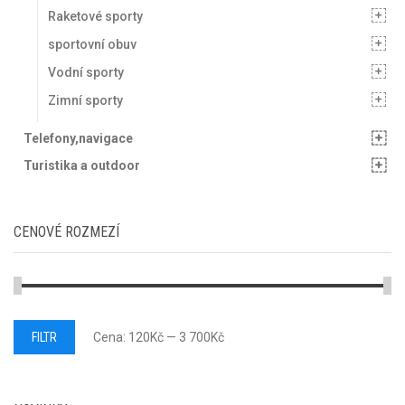
Raketové sporty
sportovní obuv
Vodní sporty
Zimní sporty
Telefony,navigace
Turistika a outdoor
CENOVÉ ROZMEZÍ
Minimální
Maximální
FILTR
Cena:
120Kč
—
3 700Kč
cena
cena