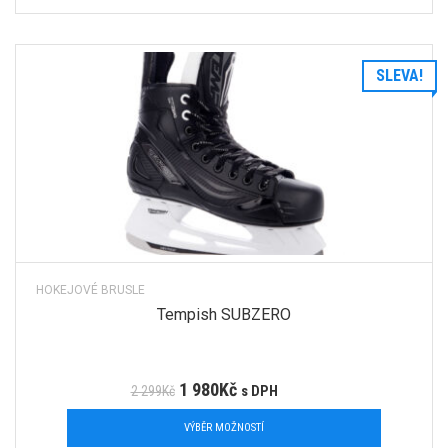
SLEVA!
HOKEJOVÉ BRUSLE
Tempish SUBZERO
1 980
Kč
2 299
Kč
s DPH
VÝBĚR MOŽNOSTÍ