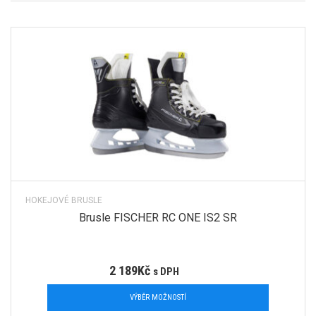
HOKEJOVÉ BRUSLE
Brusle FISCHER RC ONE IS2 SR
2 189
Kč
s DPH
VÝBĚR MOŽNOSTÍ