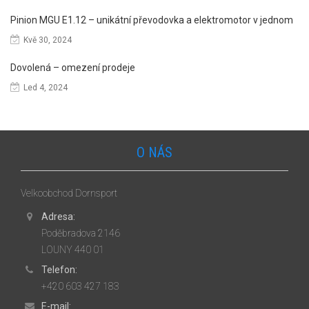
Pinion MGU E1.12 – unikátní převodovka a elektromotor v jednom
Kvě 30, 2024
Dovolená – omezení prodeje
Led 4, 2024
O NÁS
Velkoobchod Dornsport
Adresa:
Poděbradova 2146
LOUNY 440 01
Telefon:
+420 603 427 183
E-mail: