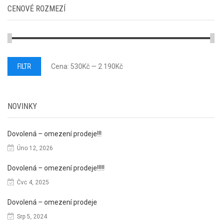
CENOVÉ ROZMEZÍ
Minimální
Maximální
FILTR
Cena:
530Kč
—
2 190Kč
cena
cena
NOVINKY
Dovolená – omezení prodeje!!!
Úno 12, 2026
Dovolená – omezení prodeje!!!!!
Čvc 4, 2025
Dovolená – omezení prodeje
Srp 5, 2024