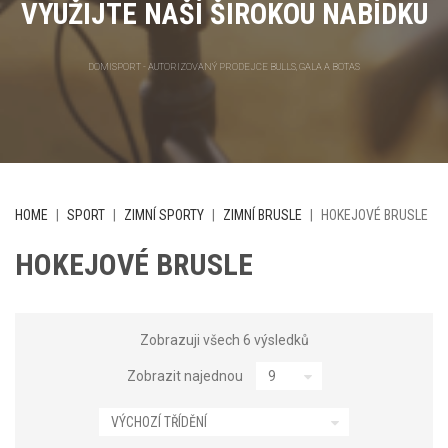
VYUŽIJTE NAŠÍ ŠIROKOU NABÍDKU
DOMISPORT - AUTORIZOVANÝ PRODEJCE BULLS, GALA A BOTAS
HOME
|
SPORT
|
ZIMNÍ SPORTY
|
ZIMNÍ BRUSLE
|
HOKEJOVÉ BRUSLE
HOKEJOVÉ BRUSLE
Zobrazuji všech 6 výsledků
Zobrazit najednou