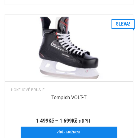
SLEVA!
HOKEJOVÉ BRUSLE
Tempish VOLT-T
1 499
Kč
–
1 699
Kč
s DPH
VÝBĚR MOŽNOSTÍ