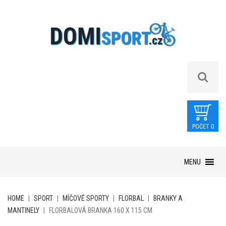
POČET 0
Skip
MENU
to
content
HOME
|
SPORT
|
MÍČOVÉ SPORTY
|
FLORBAL
|
BRANKY A
MANTINELY
|
FLORBALOVÁ BRANKA 160 X 115 CM