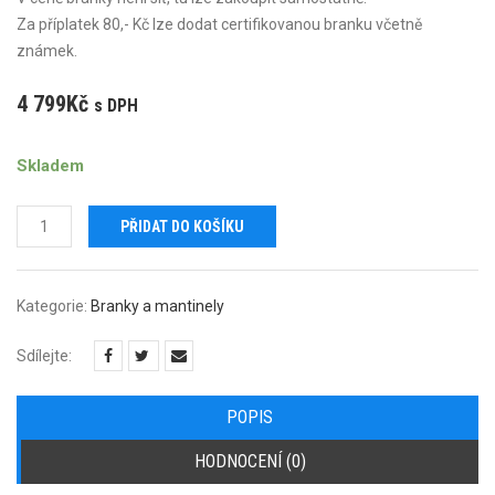
Za příplatek 80,- Kč lze dodat certifikovanou branku včetně
známek.
4 799
Kč
s DPH
Skladem
Florbalová
PŘIDAT DO KOŠÍKU
branka
160
x
Kategorie:
Branky a mantinely
115
cm
Sdílejte:
množství
POPIS
HODNOCENÍ (0)