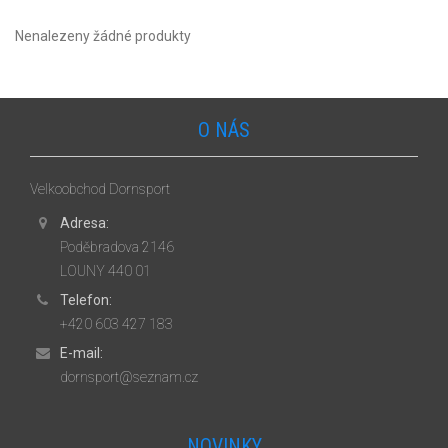
Nenalezeny žádné produkty
O NÁS
Velkoobchod Dornsport
Adresa:
Poděbradova 2146
LOUNY 440 01
Telefon:
+420 603 427 183
E-mail:
dornsport@seznam.cz
NOVINKY