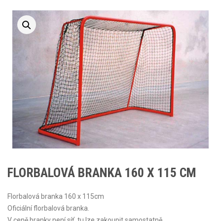
FLORBALOVÁ BRANKA 160 X 115 CM
Florbalová branka 160 x 115cm
Oficiální florbalová branka.
V ceně branky není síť, tu lze zakoupit samostatně.