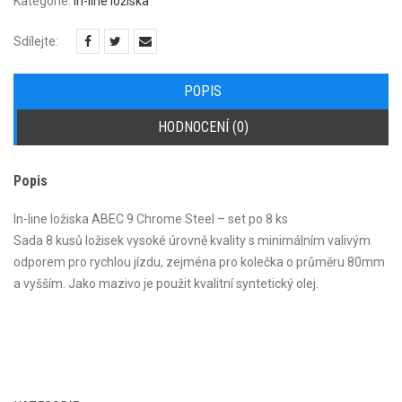
Kategorie:
in-line ložiska
ABEC9
množství
Sdílejte:
POPIS
HODNOCENÍ (0)
Popis
In-line ložiska ABEC 9 Chrome Steel – set po 8 ks
Sada 8 kusů ložisek vysoké úrovně kvality s minimálním valivým
odporem pro rychlou jízdu, zejména pro kolečka o průměru 80mm
a vyšším. Jako mazivo je použit kvalitní syntetický olej.