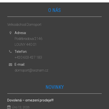
O NÁS
Velkoobchod Dornsport
Adresa:
Poděbradova 2146
LOUNY 440 01
Telefon:
+420 603 427 183
E-mail:
dornsport@seznam.cz
NOVINKY
Dovolená – omezení prodeje!!!
Úno 12, 2026