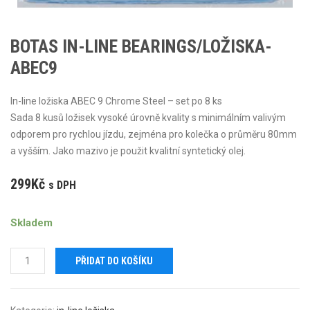
BOTAS IN-LINE BEARINGS/LOŽISKA-
ABEC9
In-line ložiska ABEC 9 Chrome Steel – set po 8 ks
Sada 8 kusů ložisek vysoké úrovně kvality s minimálním valivým
odporem pro rychlou jízdu, zejména pro kolečka o průměru 80mm
a vyšším. Jako mazivo je použit kvalitní syntetický olej.
299
Kč
s DPH
Skladem
Botas
PŘIDAT DO KOŠÍKU
IN-
LINE
BEARINGS/LOŽISKA-