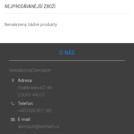
NEJPRODÁVANĚJŠÍ ZBOŽÍ
Nenalezeny žádné produkty
O NÁS
Velkoobchod Dornsport
Adresa:
Poděbradova 2146
LOUNY 440 01
Telefon:
+420 603 427 183
E-mail:
dornsport@seznam.cz