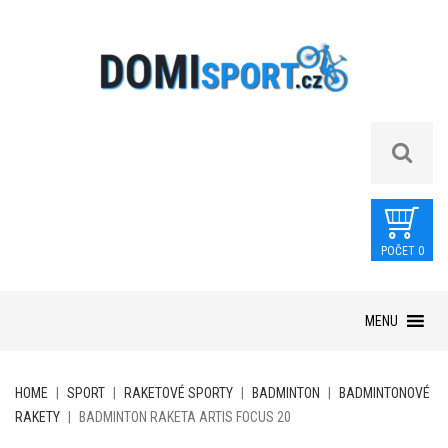
POČET 0
Skip
MENU
to
content
HOME
|
SPORT
|
RAKETOVÉ SPORTY
|
BADMINTON
|
BADMINTONOVÉ
RAKETY
|
BADMINTON RAKETA ARTIS FOCUS 20