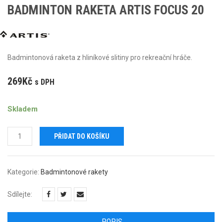
BADMINTON RAKETA ARTIS FOCUS 20
Badmintonová raketa z hliníkové slitiny pro rekreační hráče.
269
Kč
s DPH
Skladem
Badminton
PŘIDAT DO KOŠÍKU
raketa
ARTIS
Focus
Kategorie:
Badmintonové rakety
20
množství
Sdílejte:
POPIS