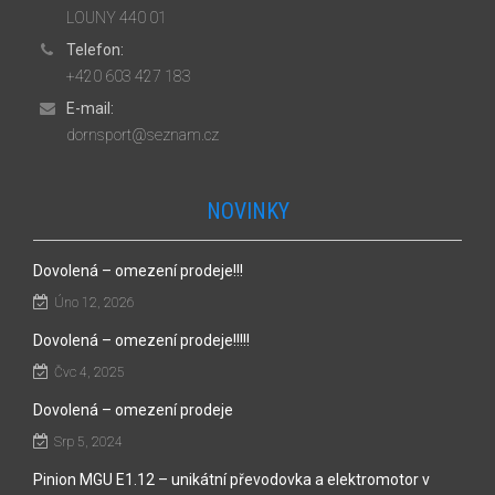
LOUNY 440 01
Telefon:
+420 603 427 183
E-mail:
dornsport@seznam.cz
NOVINKY
Dovolená – omezení prodeje!!!
Úno 12, 2026
Dovolená – omezení prodeje!!!!!
Čvc 4, 2025
Dovolená – omezení prodeje
Srp 5, 2024
Pinion MGU E1.12 – unikátní převodovka a elektromotor v