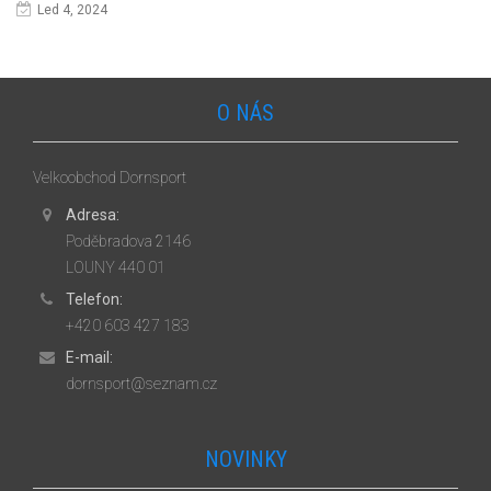
Led 4, 2024
O NÁS
Velkoobchod Dornsport
Adresa:
Poděbradova 2146
LOUNY 440 01
Telefon:
+420 603 427 183
E-mail:
dornsport@seznam.cz
NOVINKY