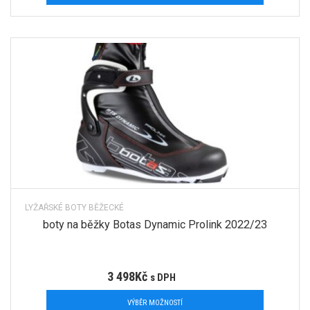
LYŽAŘSKÉ BOTY BĚŽECKÉ
boty na běžky Botas Dynamic Prolink 2022/23
3 498
Kč
s DPH
VÝBĚR MOŽNOSTÍ