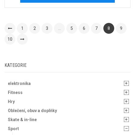
1
2
3
…
5
6
7
8
9
10
KATEGORIE
elektronika
Fitness
Hry
Oblečení, obuv a doplňky
Skate & in-line
Sport