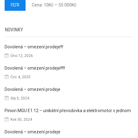
Minimální
Maximální
FILTR
Cena:
10Kč
—
55 000Kč
cena
cena
NOVINKY
Dovolená – omezení prodeje!!!
Úno 12, 2026
Dovolená – omezení prodeje!!!!!
Čvc 4, 2025
Dovolená – omezení prodeje
Srp 5, 2024
Pinion MGU E1.12 – unikátní převodovka a elektromotor v jednom
Kvě 30, 2024
Dovolená – omezení prodeje