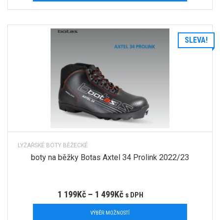
SLEVA!
LYŽAŘSKÉ BOTY BĚŽECKÉ
boty na běžky Botas Axtel 34 Prolink 2022/23
1 199
Kč
–
1 499
Kč
s DPH
VÝBĚR MOŽNOSTÍ