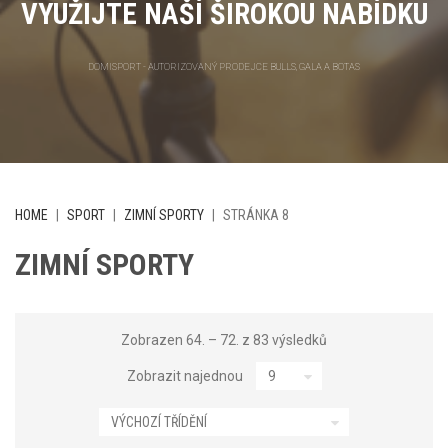
VYUŽIJTE NAŠÍ ŠIROKOU NABÍDKU
DOMISPORT - AUTORIZOVANÝ PRODEJCE BULLS, GALA A BOTAS
HOME
|
SPORT
|
ZIMNÍ SPORTY
|
STRÁNKA 8
ZIMNÍ SPORTY
Zobrazen 64. – 72. z 83 výsledků
Zobrazit najednou