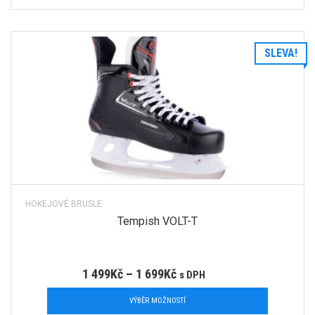
SLEVA!
HOKEJOVÉ BRUSLE
Tempish VOLT-T
1 499
Kč
–
1 699
Kč
s DPH
VÝBĚR MOŽNOSTÍ