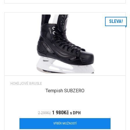
SLEVA!
HOKEJOVÉ BRUSLE
Tempish SUBZERO
1 980
Kč
2 299
Kč
s DPH
VÝBĚR MOŽNOSTÍ