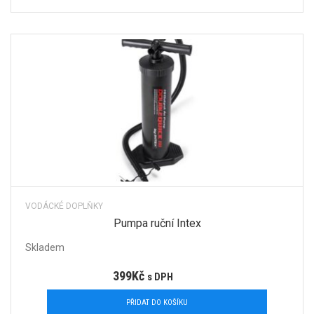
VODÁCKÉ DOPLŇKY
Pumpa ruční Intex
Skladem
399
Kč
s DPH
PŘIDAT DO KOŠÍKU