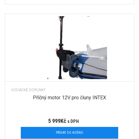
VODÁCKÉ DOPLŇKY
Příčný motor 12V pro čluny INTEX
5 999
Kč
s DPH
PŘIDAT DO KOŠÍKU