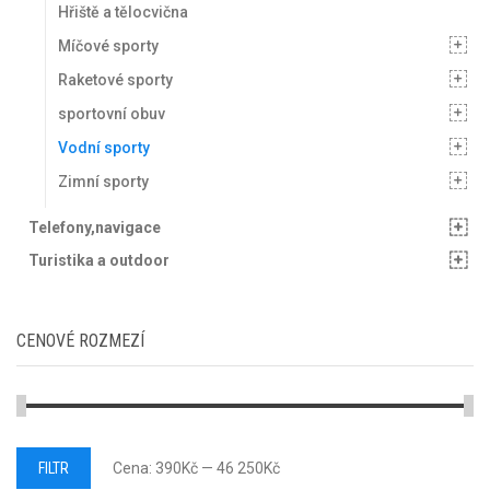
Hřiště a tělocvična
Míčové sporty
Raketové sporty
sportovní obuv
Vodní sporty
Zimní sporty
Telefony,navigace
Turistika a outdoor
CENOVÉ ROZMEZÍ
Minimální
Maximální
FILTR
Cena:
390Kč
—
46 250Kč