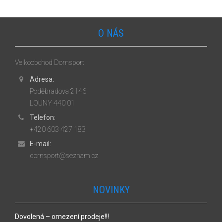
O NÁS
Velkoobchod Dornsport
Adresa:
Poděbradova 2146
LOUNY 440 01
Telefon:
+420 603 427 183
E-mail:
dornsport@seznam.cz
NOVINKY
Dovolená – omezení prodeje!!!