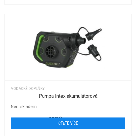
VODÁCKÉ DOPLŇKY
Pumpa Intex akumulátorová
Není skladem
959
Kč
s DPH
ČTĚTE VÍCE