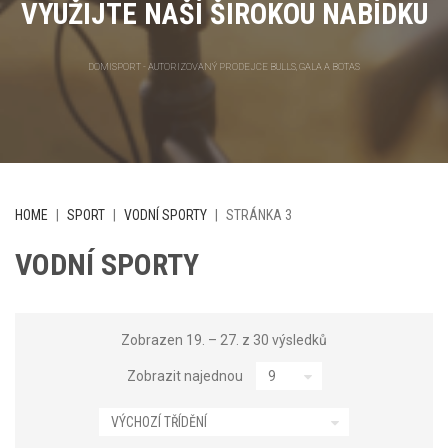
VYUŽIJTE NAŠÍ ŠIROKOU NABÍDKU
DOMISPORT - AUTORIZOVANÝ PRODEJCE BULLS, GALA A BOTAS
HOME
|
SPORT
|
VODNÍ SPORTY
|
STRÁNKA 3
VODNÍ SPORTY
Zobrazen 19. – 27. z 30 výsledků
Zobrazit najednou