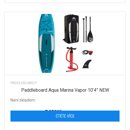
PADDLEBOARDY
Paddleboard Aqua Marina Vapor 10’4” NEW
Není skladem
7 859
Kč
s DPH
ČTĚTE VÍCE