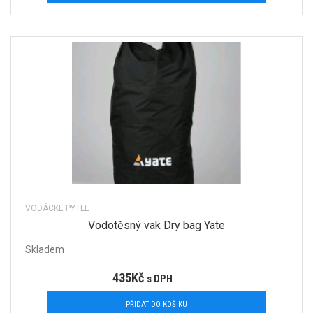
VODÁCKÉ PYTLE
Vodotěsný vak Dry bag Yate
Skladem
435
Kč
s DPH
PŘIDAT DO KOŠÍKU