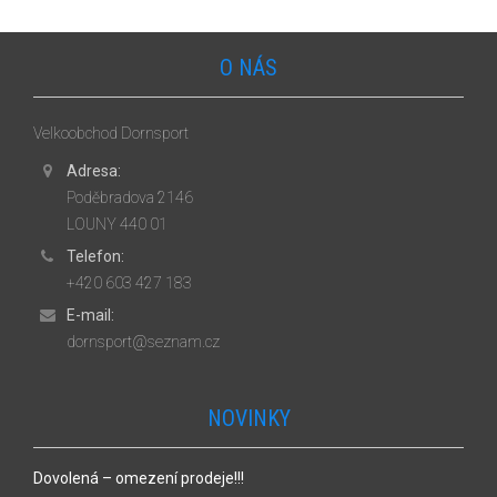
O NÁS
Velkoobchod Dornsport
Adresa:
Poděbradova 2146
LOUNY 440 01
Telefon:
+420 603 427 183
E-mail:
dornsport@seznam.cz
NOVINKY
Dovolená – omezení prodeje!!!