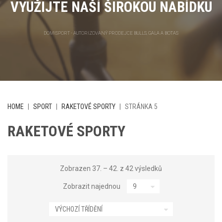
VYUŽIJTE NAŠÍ ŠIROKOU NABÍDKU
DOMISPORT - AUTORIZOVANÝ PRODEJCE BULLS, GALA A BOTAS
HOME
|
SPORT
|
RAKETOVÉ SPORTY
|
STRÁNKA 5
RAKETOVÉ SPORTY
Zobrazen 37. – 42. z 42 výsledků
Zobrazit najednou