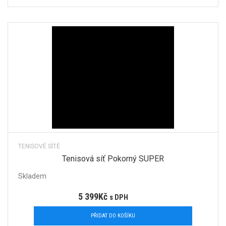
TENISOVÉ SÍTĚ
Tenisová síť Pokorný SUPER
Skladem
5 399
Kč
s DPH
PŘIDAT DO KOŠÍKU