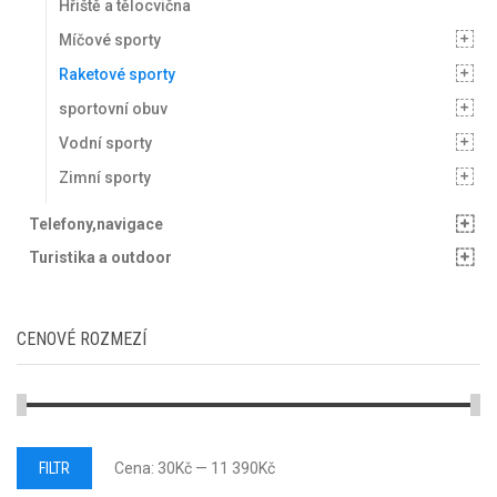
Hřiště a tělocvična
Míčové sporty
Raketové sporty
sportovní obuv
Vodní sporty
Zimní sporty
Telefony,navigace
Turistika a outdoor
CENOVÉ ROZMEZÍ
Minimální
Maximální
FILTR
Cena:
30Kč
—
11 390Kč