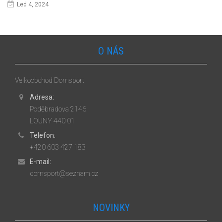
Led 4, 2024
O NÁS
Velkoobchod Dornsport
Adresa:
Poděbradova 2146
LOUNY 440 01
Telefon:
+420 603 427 183
E-mail:
dornsport@seznam.cz
NOVINKY