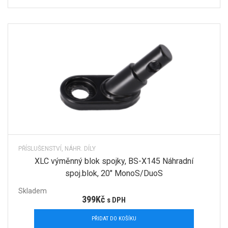
PŘÍSLUŠENSTVÍ, NÁHR. DÍLY
XLC výměnný blok spojky, BS-X145 Náhradní
spoj.blok, 20″ MonoS/DuoS
Skladem
399
Kč
s DPH
PŘIDAT DO KOŠÍKU