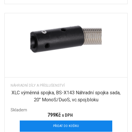
NÁHRADNÍ DÍLY A PŘÍSLUŠENSTVÍ
XLC výměnná spojka, BS-X143 Náhradní spojka sada,
20″ MonoS/DuoS, vc.spoj.bloku
Skladem
799
Kč
s DPH
PŘIDAT DO KOŠÍKU