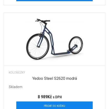
KOLOBĚŽKY
Yedoo Steel S2620 modrá
Skladem
8 989
Kč
s DPH
PŘIDAT DO KOŠÍKU