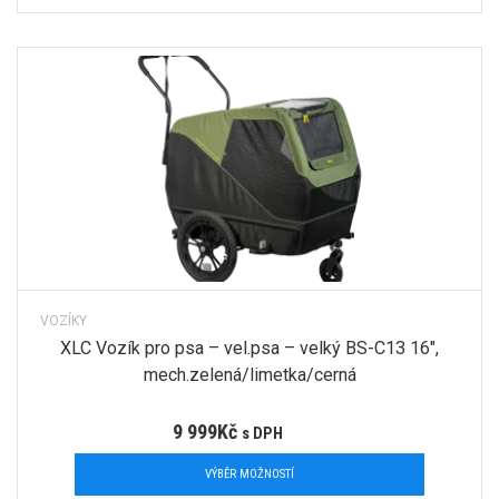
VOZÍKY
XLC Vozík pro psa – vel.psa – velký BS-C13 16″,
mech.zelená/limetka/cerná
9 999
Kč
s DPH
VÝBĚR MOŽNOSTÍ