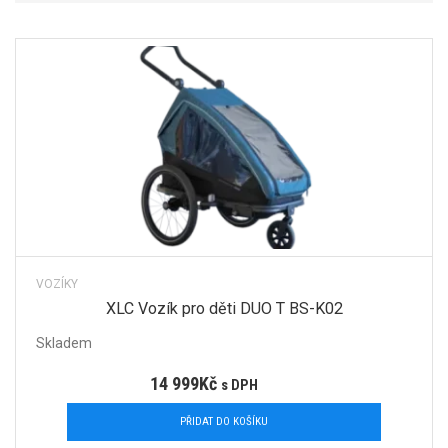
VOZÍKY
XLC Vozík pro děti DUO T BS-K02
Skladem
14 999
Kč
s DPH
PŘIDAT DO KOŠÍKU