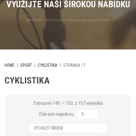
VYUŽIJTE NAŠÍ ŠIROKOU NABÍDKU
DOMISPORT - AUTORIZOVANÝ PRODEJCE BULLS, GALA A BOTAS
HOME
|
SPORT
|
CYKLISTIKA
|
STRÁNKA 17
CYKLISTIKA
Zobrazen 145. – 153. z 157 výsledků
Zobrazit najednou